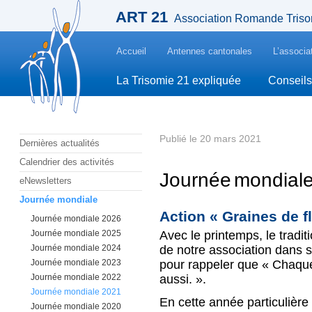
ART 21
Association Romande Triso
Accueil
Antennes cantonales
L’associa
La Trisomie 21 expliquée
Conseils
Publié le 20 mars 2021
Dernières actualités
Calendrier des activités
Journée mondial
eNewsletters
Journée mondiale
Action « Graines de f
Journée mondiale 2026
Journée mondiale 2025
Avec le printemps, le tradit
Journée mondiale 2024
de notre association dans 
Journée mondiale 2023
pour rappeler que « Chaqu
Journée mondiale 2022
aussi. ».
Journée mondiale 2021
En cette année particulière
Journée mondiale 2020