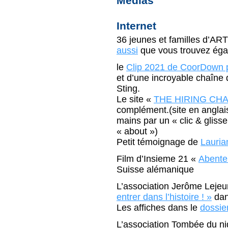
Medias
Internet
36 jeunes et familles d’ART
aussi
que vous trouvez ég
le
Clip 2021 de CoorDown pa
et d’une incroyable chaîn
Sting.
Le site «
THE HIRING CHA
complément.(site en anglais,
mains par un « clic & glisse
« about »)
Petit témoignage de
Lauria
Film d’Insieme 21 «
Abente
Suisse alémanique
L’association Jerôme Leje
entrer dans l’histoire ! »
dan
Les affiches dans le
dossie
L’association Tombée du n