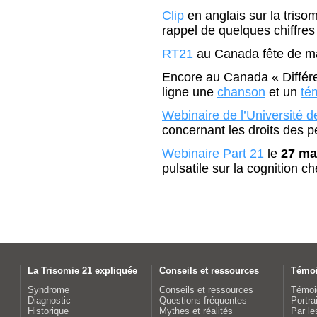
Clip
en anglais sur la triso
rappel de quelques chiffres
RT21
au Canada fête de man
Encore au Canada « Différe
ligne une
chanson
et un
té
Webinaire de l’Université 
concernant les droits des 
Webinaire Part 21
le
27 ma
pulsatile sur la cognition c
La Trisomie 21 expliquée
Conseils et ressources
Témo
Syndrome
Conseils et ressources
Témoi
Diagnostic
Questions fréquentes
Portra
Historique
Mythes et réalités
Par le