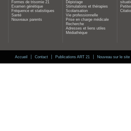
Formes de trisomie 21
Dépistage
situat
Examen génétique
Stimulations et thérapies
Petite
Fréquence et statistiques
Scolarisation
Citati
Santé
Vie professionnelle
Nouveaux parents
Prise en charge médicale
Recherche
Adresses et liens utiles
Médiathèque
Accueil
Contact
Publications ART 21
Nouveau sur le site