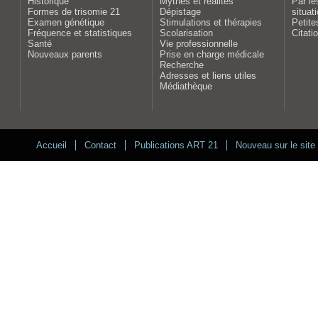
Historique
Mythes et réalités
Par le
Formes de trisomie 21
Dépistage
situat
Examen génétique
Stimulations et thérapies
Petite
Fréquence et statistiques
Scolarisation
Citati
Santé
Vie professionnelle
Nouveaux parents
Prise en charge médicale
Recherche
Adresses et liens utiles
Médiathèque
Accueil
Contact
Publications ART 21
Nouveau sur le site