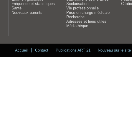
Fréquence et statistiques
Scolarisation
Citati
Santé
Vie professionnelle
Nouveaux parents
Prise en charge médicale
Recherche
Adresses et liens utiles
Médiathèque
Accueil
Contact
Publications ART 21
Nouveau sur le site