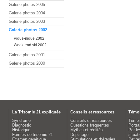
Galerie photos 2005
Galerie photos 2004
Galerie photos 2003
Galerie photos 2002
Pique-nique 2002
Week-end ski 2002
Galerie photos 2001
Galerie photos 2000
La Trisomie 21 expliquée
Conseils et ressources
Témo
Syndrome
Conseils et ressources
Témoi
Diagnostic
Questions fréquentes
Portra
Historique
Mythes et réalités
Par le
Formes de trisomie 21
Dépistage
situat
Examen génétique
Stimulations et thérapies
Petite