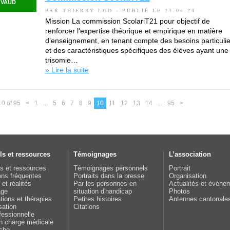
VAUD
PAR THIERRY LOO - PUBLIÉ LE 27.04.24
Mission La commission ScolariT21 pour objectif de
renforcer l’expertise théorique et empirique en matière
d’enseignement, en tenant compte des besoins particulie
et des caractéristiques spécifiques des élèves ayant une
trisomie…
» Lire la suite
0 of 95
<
1
...
5
6
7
8
9
10
11
12
13
14
...
95
>
ls et ressources
Témoignages
L’association
s et ressources
Témoignages personnels
Portrait
ns fréquentes
Portraits dans la presse
Organisation
et réalités
Par les personnes en
Actualités et événe
age
situation d'handicap
Photos
tions et thérapies
Petites histoires
Antennes cantonale
sation
Citations
fessionnelle
n charge médicale
che