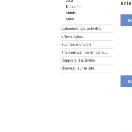
Jura
ante
Neuchâtel
Valais
Vaud
R
Calendrier des activités
eNewsletters
Journée mondiale
Trisomie 21 : on en parle....
Rapports d’activités
Nouveau sur le site
R