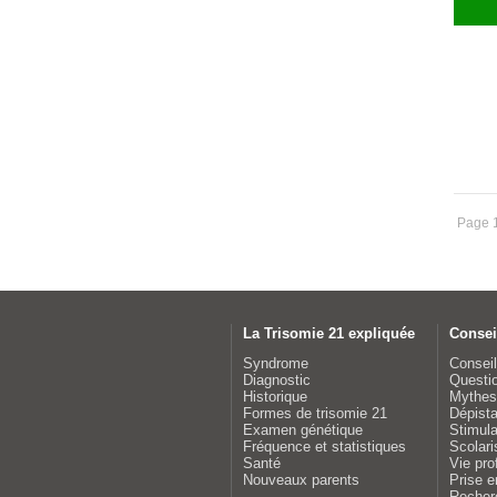
Page 1
La Trisomie 21 expliquée
Consei
Syndrome
Conseil
Diagnostic
Questio
Historique
Mythes 
Formes de trisomie 21
Dépist
Examen génétique
Stimula
Fréquence et statistiques
Scolari
Santé
Vie pro
Nouveaux parents
Prise e
Recher