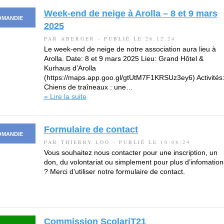
Week-end de neige à Arolla – 8 et 9 mars
OMANDIE
2025
PAR ABERGER - PUBLIÉ LE 26.12.24
Le week-end de neige de notre association aura lieu à
Arolla. Date: 8 et 9 mars 2025 Lieu: Grand Hôtel &
Kurhaus d’Arolla
(https://maps.app.goo.gl/gtUtM7F1KRSUz3ey6) Activités
Chiens de traîneaux : une…
» Lire la suite
Formulaire de contact
OMANDIE
PAR THIERRY LOO - PUBLIÉ LE 10.08.24
Vous souhaitez nous contacter pour une inscription, un
don, du volontariat ou simplement pour plus d’infomation
? Merci d’utiliser notre formulaire de contact.
Commission ScolariT21