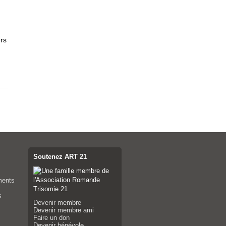
rs
Soutenez ART 21
ments
s
Devenir membre
Devenir membre ami
Faire un don
Devenir bénévole