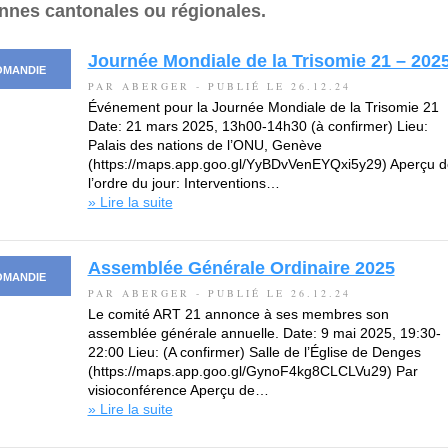
nnes cantonales ou régionales.
Journée Mondiale de la Trisomie 21 – 202
OMANDIE
PAR ABERGER - PUBLIÉ LE 26.12.24
Événement pour la Journée Mondiale de la Trisomie 21
Date: 21 mars 2025, 13h00-14h30 (à confirmer) Lieu:
Palais des nations de l’ONU, Genève
(https://maps.app.goo.gl/YyBDvVenEYQxi5y29) Aperçu d
l’ordre du jour: Interventions…
» Lire la suite
Assemblée Générale Ordinaire 2025
OMANDIE
PAR ABERGER - PUBLIÉ LE 26.12.24
Le comité ART 21 annonce à ses membres son
assemblée générale annuelle. Date: 9 mai 2025, 19:30-
22:00 Lieu: (A confirmer) Salle de l’Église de Denges
(https://maps.app.goo.gl/GynoF4kg8CLCLVu29) Par
visioconférence Aperçu de…
» Lire la suite