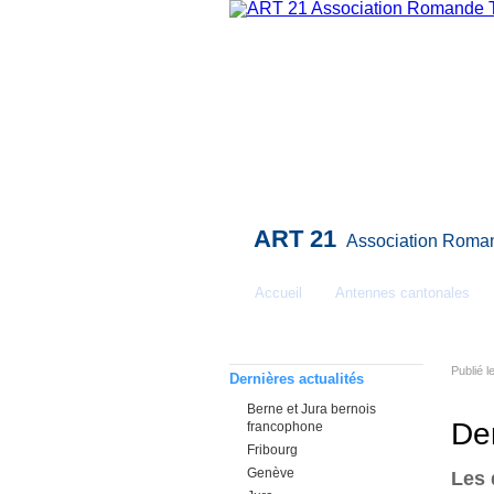
ART 21
Association Roman
Accueil
Antennes cantonales
La Trisomie 21 expliquée
Publié l
Dernières actualités
Berne et Jura bernois
Der
francophone
Fribourg
Genève
Les 