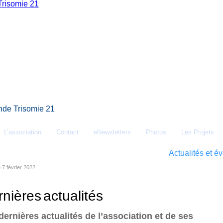
de Trisomie 21
L’association
Contact
eNewsletters
Photos
Les Projets
Conseils et ressources
Témoignages
Actualités et 
e 7 février 2022
nières actualités
dernières actualités de l’association et de ses