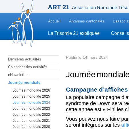
ART 21
Association Romande Triso
Accueil
Antennes cantonales
L’associa
La Trisomie 21 expliquée
Conseils
Publié le 14 mars 2024
Dernières actualités
Calendrier des activités
Journée mondial
eNewsletters
Journée mondiale
Campagne d’affiches
Journée mondiale 2026
Journée mondiale 2025
La populaire campagne d’af
Journée mondiale 2024
syndrome de Down sera rec
Journée mondiale 2023
cette année est « Fini les cl
Journée mondiale 2022
Vous pouvez nous faire par
Journée mondiale 2021
seront intégrées sur les
aff
Journée mondiale 2020