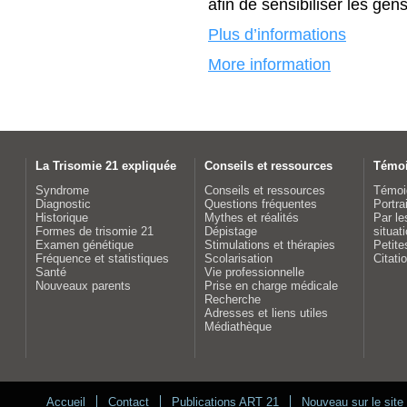
afin de sensibiliser les gen
Plus d’informations
More information
La Trisomie 21 expliquée
Conseils et ressources
Témo
Syndrome
Conseils et ressources
Témoi
Diagnostic
Questions fréquentes
Portra
Historique
Mythes et réalités
Par le
Formes de trisomie 21
Dépistage
situat
Examen génétique
Stimulations et thérapies
Petite
Fréquence et statistiques
Scolarisation
Citati
Santé
Vie professionnelle
Nouveaux parents
Prise en charge médicale
Recherche
Adresses et liens utiles
Médiathèque
Accueil
Contact
Publications ART 21
Nouveau sur le site