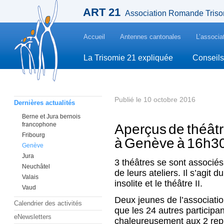
ART 21
Association Romande Triso
Accueil
Antennes cantonales
L’associa
La Trisomie 21 expliquée
Conseils
Publié le 10 octobre 2016
Dernières actualités
Berne et Jura bernois
francophone
Aperçus de théâtr
Fribourg
à Genève à 16h3
Genève
Jura
3 théâtres se sont associés
Neuchâtel
de leurs ateliers. Il s’agit 
Valais
insolite et le théâtre II.
Vaud
Deux jeunes de l’associatio
Calendrier des activités
que les 24 autres participa
eNewsletters
chaleureusement aux 2 rep