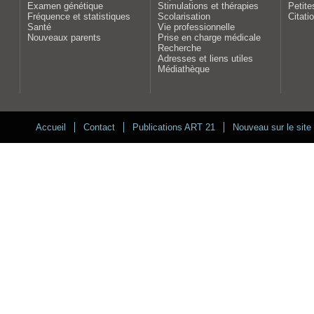
Examen génétique
Stimulations et thérapies
Petite
Fréquence et statistiques
Scolarisation
Citati
Santé
Vie professionnelle
Nouveaux parents
Prise en charge médicale
Recherche
Adresses et liens utiles
Médiathèque
Accueil
Contact
Publications ART 21
Nouveau sur le site