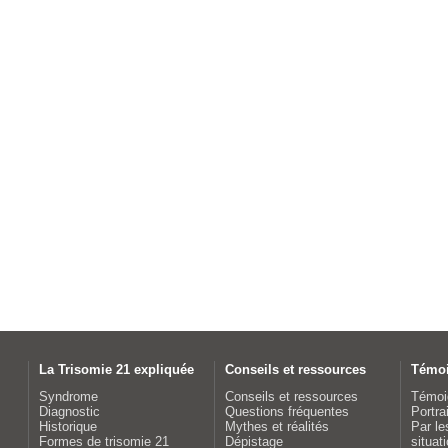
La Trisomie 21 expliquée
Conseils et ressources
Témo
Syndrome
Conseils et ressources
Témoi
Diagnostic
Questions fréquentes
Portra
Historique
Mythes et réalités
Par le
Formes de trisomie 21
Dépistage
situat